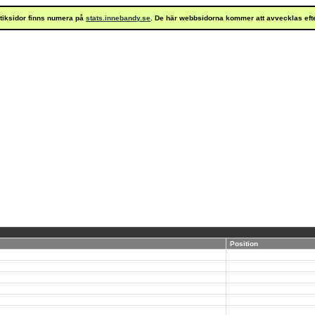
istiksidor finns numera på
stats.innebandy.se
. De här webbsidorna kommer att avvecklas eft
Position