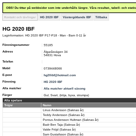
OBS! Du tittar på webbsidor som inte underhålls längre. Våra resultat-, tabell- och stat
Kontakt och tävlingar
HG 2020 IBF
Västergötlands IBF
Tillbaka
HG 2020 IBF
Laginformation: HG 2020 IBF P17-P18 - Man - Barn 0-11 år
Föreningsnummer
55185
Adress
Älgaråsvägen 34
54831 Hova
Telefon
Mobil
0739448066
E-post
hg20ibf@hotmail.com
Förening
HG 2020 IBF
Alla matcher
Alla matcher aktuell säsong
Färger
Gul, Svart, (tröja, byxa, strumpa)
Alla spelare
Tröjnr
Namn
Linus Andersson (Saknas år)
Teddy Andersson (Saknas år)
Pontus Andersson Hultman (Saknas år)
Badr Ben Taja (Saknas år)
Valde Fröjd (Saknas år)
Sam Gustafsson (Saknas år)