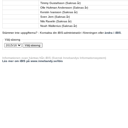
Timmy Gustafsson (Saknas år)
Olle Hultman Andersson (Saknas år)
Kerstin Ivarsson (Saknas år)
Sven Jern (Saknas år)
Nils Ravelin (Saknas år)
Noah Wallenius (Saknas år)
Stämmer inte uppgifterna? - Kontakta din iBIS-administratör i föreningen eller
ändra i iBIS
.
Välj säsong
Informationen ovan hämtas från iBIS (Svensk Innebandys Informationssystem)
Läs mer om iBIS på www.innebandy.se/ibis