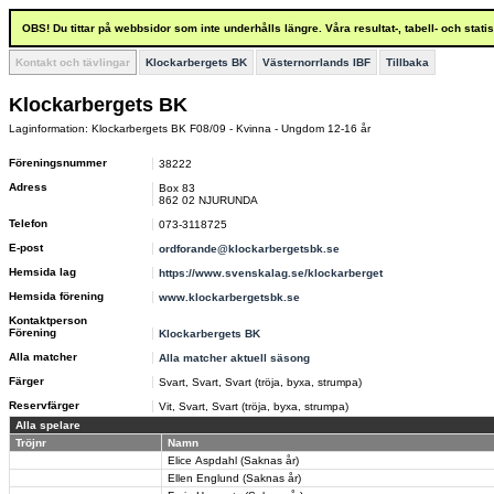
OBS! Du tittar på webbsidor som inte underhålls längre. Våra resultat-, tabell- och stat
Kontakt och tävlingar
Klockarbergets BK
Västernorrlands IBF
Tillbaka
Klockarbergets BK
Laginformation: Klockarbergets BK F08/09 - Kvinna - Ungdom 12-16 år
Föreningsnummer
38222
Adress
Box 83
862 02 NJURUNDA
Telefon
073-3118725
E-post
ordforande@klockarbergetsbk.se
Hemsida lag
https://www.svenskalag.se/klockarberget
Hemsida förening
www.klockarbergetsbk.se
Kontaktperson
Förening
Klockarbergets BK
Alla matcher
Alla matcher aktuell säsong
Färger
Svart, Svart, Svart (tröja, byxa, strumpa)
Reservfärger
Vit, Svart, Svart (tröja, byxa, strumpa)
Alla spelare
Tröjnr
Namn
Elice Aspdahl (Saknas år)
Ellen Englund (Saknas år)