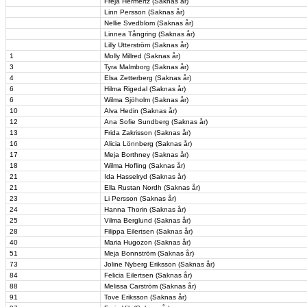
Freja Hermertz (Saknas år)
Linn Persson (Saknas år)
Nellie Svedblom (Saknas år)
Linnea Tångring (Saknas år)
Lilly Utterström (Saknas år)
1
Molly Millred (Saknas år)
3
Tyra Malmborg (Saknas år)
4
Elsa Zetterberg (Saknas år)
6
Hilma Rigedal (Saknas år)
6
Wilma Sjöholm (Saknas år)
10
Alva Hedin (Saknas år)
12
Ana Sofie Sundberg (Saknas år)
13
Frida Zakrisson (Saknas år)
16
Alicia Lönnberg (Saknas år)
17
Meja Borthney (Saknas år)
18
Wilma Hofling (Saknas år)
21
Ida Hasselryd (Saknas år)
21
Ella Rustan Nordh (Saknas år)
23
Li Persson (Saknas år)
24
Hanna Thorin (Saknas år)
25
Vilma Berglund (Saknas år)
28
Filippa Eilertsen (Saknas år)
40
Maria Hugozon (Saknas år)
51
Meja Bonnström (Saknas år)
73
Joline Nyberg Eriksson (Saknas år)
84
Felicia Eilertsen (Saknas år)
88
Melissa Carström (Saknas år)
91
Tove Eriksson (Saknas år)