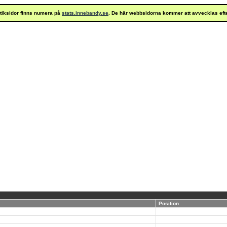
istiksidor finns numera på
stats.innebandy.se
. De här webbsidorna kommer att avvecklas eft
Position