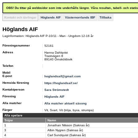
OBS! Du tittar på webbsidor som inte underhålls längre. Våra resultat-, tabell- och stat
Kontakt och tävlingar
Höglands AIF
Västernorrlands IBF
Tillbaka
Höglands AIF
Laginformation: Höglands AIF P-10/11 - Man - Ungdom 12-16 år
Föreningsnummer
52161
Adress
Hanna Dahlqvist
Trastvägen 8
89140 Örnsköldsvik
Telefon
Mobil
E-post
hoglandsaif@gmail.com
Hemsida förening
https://hoglandsaif.se/
Kontaktperson
Sara Strömstedt
Förening
Höglands AIF
Alla matcher
Alla matcher aktuell säsong
Färger
Vit, Svart, Vit (tröja, byxa, strumpa)
Alla spelare
Tröjnr
Namn
1
Jonathan Nilsson (Saknas år)
3
Albin Nygren (Saknas år)
4
Carl Sundquist (Saknas år)