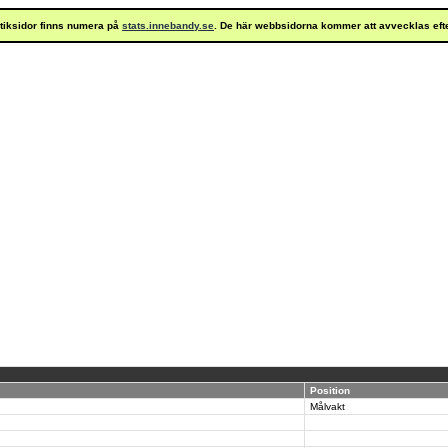
istiksidor finns numera på
stats.innebandy.se
. De här webbsidorna kommer att avvecklas eft
Position
Målvakt