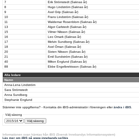
7
Erik Strömstedt (Saknas år)
8
Hugo Lindström (Saknas år)
9
Axel Grip (Saknas år)
10
Frans Lindström (Saknas år)
11
Waldemar Rosenblom (Saknas år)
13
Algot Carlstedt (Saknas år)
15
Vilmer Nilsson (Saknas år)
16
Leo Omark (Saknas år)
17
Melvin Sundberg (Saknas år)
18
Axel Öman (Saknas år)
20
Sixten Nilsson (Saknas år)
21
Emil Sundström (Saknas år)
40
Milton Englund (Saknas år)
88
Ebbe Engelbrektsson (Saknas år)
Alla ledare
Namn
Anna-Lena Lindström
Sara Strömstedt
Anna Sundberg
Stephanie Englund
Stämmer inte uppgifterna? - Kontakta din iBIS-administratör i föreningen eller
ändra i iBIS
.
Välj säsong
Informationen ovan hämtas från iBIS (Svensk Innebandys Informationssystem)
Läs mer om iBIS på www.innebandy.se/ibis