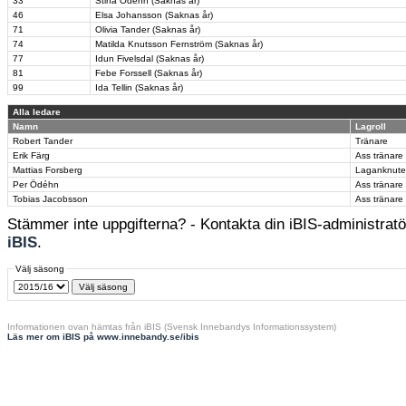
33
Stina Ödéhn (Saknas år)
46
Elsa Johansson (Saknas år)
71
Olivia Tander (Saknas år)
74
Matilda Knutsson Fernström (Saknas år)
77
Idun Fivelsdal (Saknas år)
81
Febe Forssell (Saknas år)
99
Ida Tellin (Saknas år)
Alla ledare
Namn
Lagroll
Robert Tander
Tränare
Erik Färg
Ass tränare
Mattias Forsberg
Laganknut
Per Ödéhn
Ass tränare
Tobias Jacobsson
Ass tränare
Stämmer inte uppgifterna? - Kontakta din iBIS-administratör
iBIS
.
Välj säsong
Informationen ovan hämtas från iBIS (Svensk Innebandys Informationssystem)
Läs mer om iBIS på www.innebandy.se/ibis