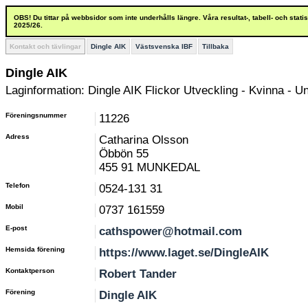
OBS! Du tittar på webbsidor som inte underhålls längre. Våra resultat-, tabell- och stat
2025/26.
Kontakt och tävlingar
Dingle AIK
Västsvenska IBF
Tillbaka
Dingle AIK
Laginformation: Dingle AIK Flickor Utveckling - Kvinna - 
Föreningsnummer
11226
Adress
Catharina Olsson
Öbbön 55
455 91 MUNKEDAL
Telefon
0524-131 31
Mobil
0737 161559
E-post
cathspower@hotmail.com
Hemsida förening
https://www.laget.se/DingleAIK
Kontaktperson
Robert Tander
Förening
Dingle AIK