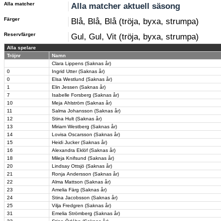
Alla matcher
Alla matcher aktuell säsong
Färger
Blå, Blå, Blå (tröja, byxa, strumpa)
Reservfärger
Gul, Gul, Vit (tröja, byxa, strumpa)
Alla spelare
Tröjnr
Namn
Clara Lippens (Saknas år)
0
Ingrid Utter (Saknas år)
0
Elsa Westlund (Saknas år)
1
Elin Jessen (Saknas år)
7
Isabelle Forsberg (Saknas år)
10
Meja Ahlström (Saknas år)
11
Salma Johansson (Saknas år)
12
Stina Hult (Saknas år)
13
Miriam Westberg (Saknas år)
14
Lovisa Oscarsson (Saknas år)
15
Heidi Jucker (Saknas år)
16
Alexandra Eklöf (Saknas år)
18
Mileja Knifsund (Saknas år)
20
Lindsay Ottsjö (Saknas år)
21
Ronja Andersson (Saknas år)
22
Alma Mattson (Saknas år)
23
Amelia Färg (Saknas år)
24
Stina Jacobsson (Saknas år)
25
Vilja Fredgren (Saknas år)
31
Emelia Strömberg (Saknas år)