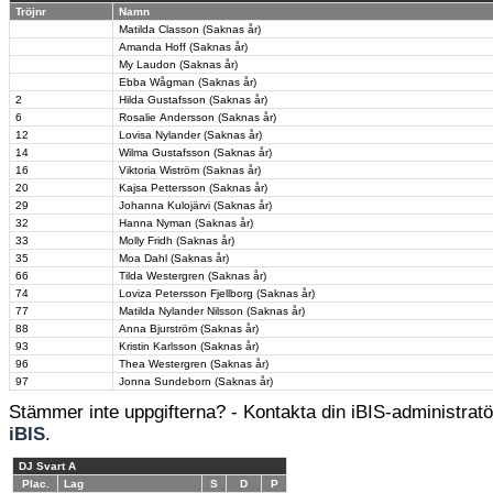
Tröjnr
Namn
Matilda Classon (Saknas år)
Amanda Hoff (Saknas år)
My Laudon (Saknas år)
Ebba Wågman (Saknas år)
2
Hilda Gustafsson (Saknas år)
6
Rosalie Andersson (Saknas år)
12
Lovisa Nylander (Saknas år)
14
Wilma Gustafsson (Saknas år)
16
Viktoria Wiström (Saknas år)
20
Kajsa Pettersson (Saknas år)
29
Johanna Kulojärvi (Saknas år)
32
Hanna Nyman (Saknas år)
33
Molly Fridh (Saknas år)
35
Moa Dahl (Saknas år)
66
Tilda Westergren (Saknas år)
74
Loviza Petersson Fjellborg (Saknas år)
77
Matilda Nylander Nilsson (Saknas år)
88
Anna Bjurström (Saknas år)
93
Kristin Karlsson (Saknas år)
96
Thea Westergren (Saknas år)
97
Jonna Sundeborn (Saknas år)
Stämmer inte uppgifterna? - Kontakta din iBIS-administratör
iBIS
.
DJ Svart A
Plac.
Lag
S
D
P