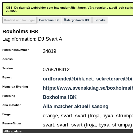
OBS! Du tittar på webbsidor som inte underhålls längre. Våra resultat-, tabell- och stat
2025/26.
Kontakt och tävlingar
Boxholms IBK
Östergötlands IBF
Tillbaka
Boxholms IBK
Laginformation: DJ Svart A
Föreningsnummer
24819
Adress
Telefon
0768708412
E-post
ordforande@bibk.net; sekreterare@bi
Hemsida förening
https://www.svenskalag.se/boxholmsi
Förening
Boxholms IBK
Alla matcher
Alla matcher aktuell säsong
Färger
orange, svart, svart (tröja, byxa, strump
Reservfärger
svart, svart, svart (tröja, byxa, strumpa)
Alla spelare