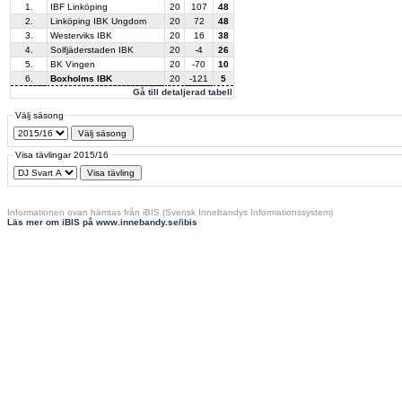
1.
IBF Linköping
20
107
48
2.
Linköping IBK Ungdom
20
72
48
3.
Westerviks IBK
20
16
38
4.
Solfjäderstaden IBK
20
-4
26
5.
BK Vingen
20
-70
10
6.
Boxholms IBK
20
-121
5
Gå till detaljerad tabell
Välj säsong
Visa tävlingar 2015/16
Informationen ovan hämtas från iBIS (Svensk Innebandys Informationssystem)
Läs mer om iBIS på www.innebandy.se/ibis