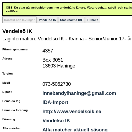
OBS! Du tittar på webbsidor som inte underhålls längre. Våra resultat-, tabell- och stat
2025/26.
Kontakt och tävlingar
Vendelsö IK
Stockholms IBF
Tillbaka
Vendelsö IK
Laginformation: Vendelsö IK - Kvinna - Senior/Junior 17- år
Föreningsnummer
4357
Adress
Box 3051
13603 Haninge
Telefon
Mobil
073-5062730
E-post
innebandyihaninge@gmail.com
Hemsida lag
IDA-Import
Hemsida förening
http://www.vendelsoik.se
Förening
Vendelsö IK
Alla matcher
Alla matcher aktuell säsong