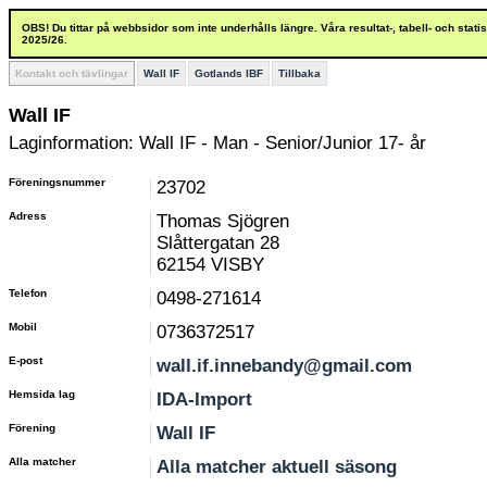
OBS! Du tittar på webbsidor som inte underhålls längre. Våra resultat-, tabell- och stat
2025/26.
Kontakt och tävlingar
Wall IF
Gotlands IBF
Tillbaka
Wall IF
Laginformation: Wall IF - Man - Senior/Junior 17- år
Föreningsnummer
23702
Adress
Thomas Sjögren
Slåttergatan 28
62154 VISBY
Telefon
0498-271614
Mobil
0736372517
E-post
wall.if.innebandy@gmail.com
Hemsida lag
IDA-Import
Förening
Wall IF
Alla matcher
Alla matcher aktuell säsong