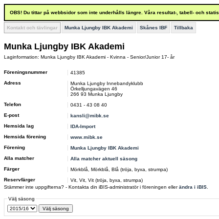
OBS! Du tittar på webbsidor som inte underhålls längre. Våra resultat-, tabell- och stat
Kontakt och tävlingar
Munka Ljungby IBK Akademi
Skånes IBF
Tillbaka
Munka Ljungby IBK Akademi
Laginformation: Munka Ljungby IBK Akademi - Kvinna - Senior/Junior 17- år
Föreningsnummer
41385
Adress
Munka Ljungby Innebandyklubb
Örkelljungavägen 46
266 93 Munka Ljungby
Telefon
0431 - 43 08 40
E-post
kansli@mibk.se
Hemsida lag
IDA-Import
Hemsida förening
www.mibk.se
Förening
Munka Ljungby IBK Akademi
Alla matcher
Alla matcher aktuell säsong
Färger
Mörkblå, Mörkblå, Blå (tröja, byxa, strumpa)
Reservfärger
Vit, Vit, Vit (tröja, byxa, strumpa)
Stämmer inte uppgifterna? - Kontakta din iBIS-administratör i föreningen eller
ändra i iBIS
.
Välj säsong