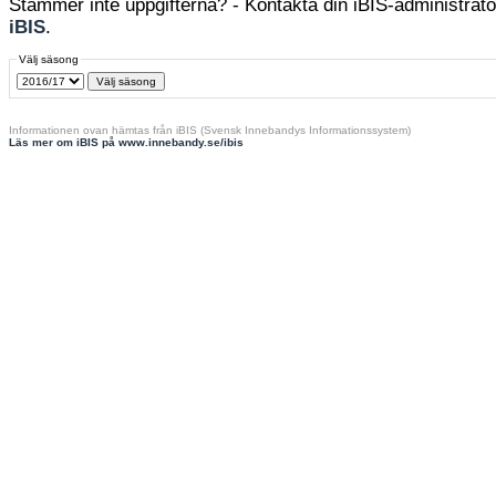
Stämmer inte uppgifterna? - Kontakta din iBIS-administratör
iBIS
.
Välj säsong
Informationen ovan hämtas från iBIS (Svensk Innebandys Informationssystem)
Läs mer om iBIS på www.innebandy.se/ibis