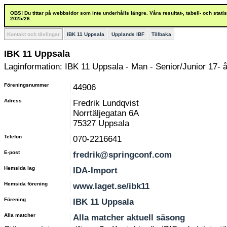
OBS! Du tittar på webbsidor som inte underhålls längre. Våra resultat-, tabell- och stat
2025/26.
Kontakt och tävlingar
IBK 11 Uppsala
Upplands IBF
Tillbaka
IBK 11 Uppsala
Laginformation: IBK 11 Uppsala - Man - Senior/Junior 17- å
Föreningsnummer
44906
Adress
Fredrik Lundqvist
Norrtäljegatan 6A
75327 Uppsala
Telefon
070-2216641
E-post
fredrik@springconf.com
Hemsida lag
IDA-Import
Hemsida förening
www.laget.se/ibk11
Förening
IBK 11 Uppsala
Alla matcher
Alla matcher aktuell säsong