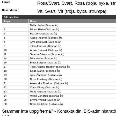
Färger
Rosa/Svart, Svart, Rosa (tröja, byxa, s
Reservfärger
Vit, Svart, Vit (tröja, byxa, strumpa)
Alla spelare
Tröjnr
Namn
Nelia Hedin (Saknas år)
1
Minna Hjelm (Saknas år)
2
Fia Domeij (Saknas år)
5
Alissa Indevall (Saknas år)
6
Alva Bergkvist (Saknas år)
7
Tilda Jonsson (Saknas år)
10
Annie Beimark (Saknas år)
11
Sandra Eriksson (Saknas år)
14
Mira Hedin (Saknas år)
16
Freja Sellgren (Saknas år)
17
Tilde Altelind Hansen (Saknas år)
18
Saga Mähler (Saknas år)
19
Alice Åhrström (Saknas år)
20
Nova Forsberg (Saknas år)
21
Alexandra Forslund (Saknas år)
22
Clara Öberg (Saknas år)
23
Molly Näslund (Saknas år)
24
Wilma Landfors (Saknas år)
25
Emma Wigert (Saknas år)
30
Nellie Sällström (Saknas år)
Stämmer inte uppgifterna? - Kontakta din iBIS-administratör