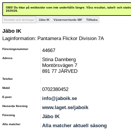
OBS! Du tittar på webbsidor som inte underhålls längre. Våra resultat-, tabell- och stat
2025/26.
Kontakt och tävlingar
Jäbo IK
Västernorrlands IBF
Tillbaka
Jäbo IK
Laginformation: Pantamera Flickor Division 7A
Föreningsnummer
44667
Adress
Stina Dannberg
Montörsvägen 7
891 77 JÄRVED
Telefon
Mobil
0702380452
E-post
info@jaboik.se
Hemsida förening
www.laget.se/jaboik
Förening
Jäbo IK
Alla matcher
Alla matcher aktuell säsong