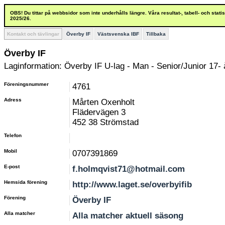
OBS! Du tittar på webbsidor som inte underhålls längre. Våra resultat-, tabell- och stat
2025/26.
Kontakt och tävlingar
Överby IF
Västsvenska IBF
Tillbaka
Överby IF
Laginformation: Överby IF U-lag - Man - Senior/Junior 17- 
Föreningsnummer
4761
Adress
Mårten Oxenholt
Flädervägen 3
452 38 Strömstad
Telefon
Mobil
0707391869
E-post
f.holmqvist71@hotmail.com
Hemsida förening
http://www.laget.se/overbyifib
Förening
Överby IF
Alla matcher
Alla matcher aktuell säsong