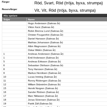
Färger
Röd, Svart, Röd (tröja, byxa, strumpa)
Reservfärger
Vit, Vit, Röd (tröja, byxa, strumpa)
Alla spelare
Tröjnr
Namn
Hugo Andersson (Saknas år)
Viktor Ascic (Saknas år)
Robin Brenna Lund (Saknas år)
Christer Fouganthin (Saknas år)
Daniel Hansson (Saknas år)
Mathias Johansson (Saknas år)
Albin Magnusson (Saknas år)
Oskar Widén (Saknas år)
1
Andreas Andersson (Saknas år)
1
Emil Andersson (Saknas år)
5
Andreas Eriksson (Saknas år)
6
Sebastian Olofsson (Saknas år)
8
Tony Hansson (Saknas år)
9
Markus Henriksen (Saknas år)
10
Lucas Imming (Saknas år)
11
Ronny Rödengen (Saknas år)
12
William Skärström (Saknas år)
15
Henrik Norgren (Saknas år)
16
Sander Rödven (Saknas år)
17
Marc Niklasson (Saknas år)
18
Jonas Sörensen (Saknas år)
19
Patrik Zäll (Saknas år)