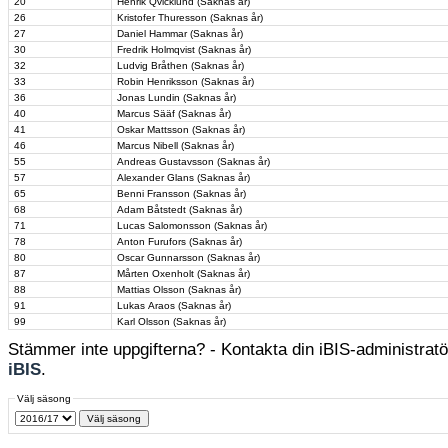
20
Henrik Qvicklund (Saknas år)
26
Kristofer Thuresson (Saknas år)
27
Daniel Hammar (Saknas år)
30
Fredrik Holmqvist (Saknas år)
32
Ludvig Bråthen (Saknas år)
33
Robin Henriksson (Saknas år)
36
Jonas Lundin (Saknas år)
40
Marcus Sääf (Saknas år)
41
Oskar Mattsson (Saknas år)
46
Marcus Nibell (Saknas år)
55
Andreas Gustavsson (Saknas år)
57
Alexander Glans (Saknas år)
65
Benni Fransson (Saknas år)
68
Adam Båtstedt (Saknas år)
71
Lucas Salomonsson (Saknas år)
78
Anton Furufors (Saknas år)
80
Oscar Gunnarsson (Saknas år)
87
Mårten Oxenholt (Saknas år)
88
Mattias Olsson (Saknas år)
91
Lukas Araos (Saknas år)
99
Karl Olsson (Saknas år)
Stämmer inte uppgifterna? - Kontakta din iBIS-administratör
iBIS
.
Välj säsong