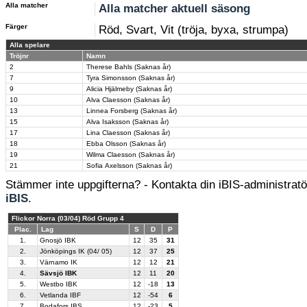
Alla matcher
Alla matcher aktuell säsong
Färger
Röd, Svart, Vit (tröja, byxa, strumpa)
Alla spelare
Tröjnr
Namn
2
Therese Bahls (Saknas år)
7
Tyra Simonsson (Saknas år)
9
Alicia Hjälmeby (Saknas år)
10
Alva Claesson (Saknas år)
13
Linnea Forsberg (Saknas år)
15
Alva Isaksson (Saknas år)
17
Lina Claesson (Saknas år)
18
Ebba Olsson (Saknas år)
19
Wilma Claesson (Saknas år)
21
Sofia Axelsson (Saknas år)
Stämmer inte uppgifterna? - Kontakta din iBIS-administratör
iBIS
.
Flickor Norra (03/04) Röd Grupp 4
Plac.
Lag
S
D
P
1.
Gnosjö IBK
12
35
31
2.
Jönköpings IK (04/ 05)
12
37
25
3.
Värnamo IK
12
12
21
4.
Sävsjö IBK
12
11
20
5.
Westbo IBK
12
-18
13
6.
Vetlanda IBF
12
-54
6
7.
Bodafors IBS
12
-23
5