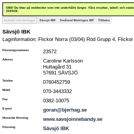
OBS! Du tittar på webbsidor som inte underhålls längre. Våra resultat-, tabell- och stat
2025/26.
Kontakt och tävlingar
Sävsjö IBK
Småland Blekinges IBF
Tillbaka
Sävsjö IBK
Laginformation: Flickor Norra (03/04) Röd Grupp 4, Flicko
Föreningsnummer
23572
Adress
Caroline Karlsson
Hultagård 31
57691 SÄVSJÖ
Telefon
0760452759
Mobil
070-3443332
Fax
0382-10075
E-post
goran@bjerhag.se
Hemsida förening
www.savsjoinnebandy.se
Förening
Sävsjö IBK