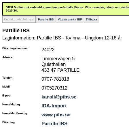
OBS! Du tittar på webbsidor som inte underhålls längre. Våra resultat-, tabell- och stat
2025/26.
Kontakt och tävlingar
Partille IBS
Västsvenska IBF
Tillbaka
Partille IBS
Laginformation: Partille IBS - Kvinna - Ungdom 12-16 år
Föreningsnummer
24022
Adress
Timmervägen 5
Quisthallen
433 47 PARTILLE
Telefon
0707-781818
Mobil
0705270312
E-post
kansli@pibs.se
Hemsida lag
IDA-Import
Hemsida förening
www.pibs.se
Förening
Partille IBS