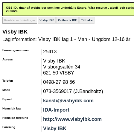
OBS! Du tittar på webbsidor som inte underhålls längre. Våra resultat-, tabell- och stat
2025/26.
Kontakt och tävlingar
Visby IBK
Gotlands IBF
Tillbaka
Visby IBK
Laginformation: Visby IBK lag 1 - Man - Ungdom 12-16 år
Föreningsnummer
25413
Adress
Visby IBK
Visborgsallén 34
621 50 VISBY
Telefon
0498-27 98 56
Mobil
073-3569017 (J.Bandholtz)
E-post
kansli@visbyibk.com
Hemsida lag
IDA-Import
Hemsida förening
http://www.visbyibk.com
Förening
Visby IBK