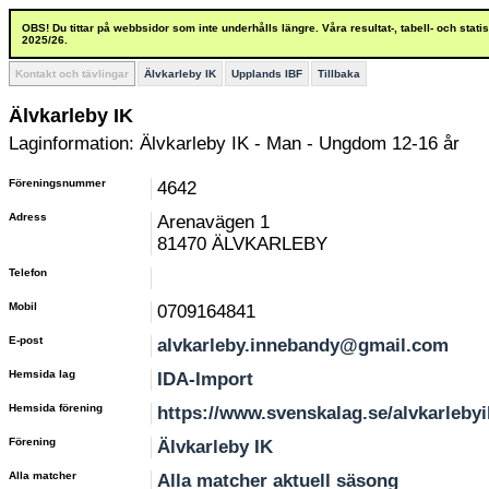
OBS! Du tittar på webbsidor som inte underhålls längre. Våra resultat-, tabell- och stat
2025/26.
Kontakt och tävlingar
Älvkarleby IK
Upplands IBF
Tillbaka
Älvkarleby IK
Laginformation: Älvkarleby IK - Man - Ungdom 12-16 år
Föreningsnummer
4642
Adress
Arenavägen 1
81470 ÄLVKARLEBY
Telefon
Mobil
0709164841
E-post
alvkarleby.innebandy@gmail.com
Hemsida lag
IDA-Import
Hemsida förening
https://www.svenskalag.se/alvkarlebyi
Förening
Älvkarleby IK
Alla matcher
Alla matcher aktuell säsong