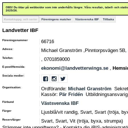
OBS! Du tittar på webbsidor som inte underhålls längre. Våra resultat-, tabell- och stat
2025/26.
Kontaktuppg. och serier
Föreningens matcher
Västsvenska IBF
Tillbaka
Landvetter IBF
Föreningsnummer
66716
Adress:
Michael Granström ,Pinntorpsvägen 5B,
Telefon:
, 0701859000
E-post/Hemsida:
ekonomi@landvetterwings.se
,
Hemsi
Sociala medier:
Organisation:
Ordförande:
Michael Granström
Sekre
Kassör:
Pär Fridén
Utbildningsansvari
Förbund
Västsvenska IBF
Färger
Ljusblå/vit randig, Svart, Svart (tröja, b
Reservfärger
Svart, Svart, Vit (tröja, byxa, strumpa)
Stämmer inte uppgifterna? - Kontakta din iBIS-administratör