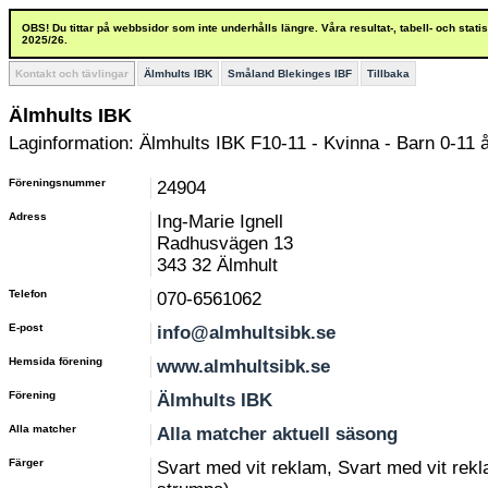
OBS! Du tittar på webbsidor som inte underhålls längre. Våra resultat-, tabell- och stat
2025/26.
Kontakt och tävlingar
Älmhults IBK
Småland Blekinges IBF
Tillbaka
Älmhults IBK
Laginformation: Älmhults IBK F10-11 - Kvinna - Barn 0-11 
Föreningsnummer
24904
Adress
Ing-Marie Ignell
Radhusvägen 13
343 32 Älmhult
Telefon
070-6561062
E-post
info@almhultsibk.se
Hemsida förening
www.almhultsibk.se
Förening
Älmhults IBK
Alla matcher
Alla matcher aktuell säsong
Färger
Svart med vit reklam, Svart med vit rekla