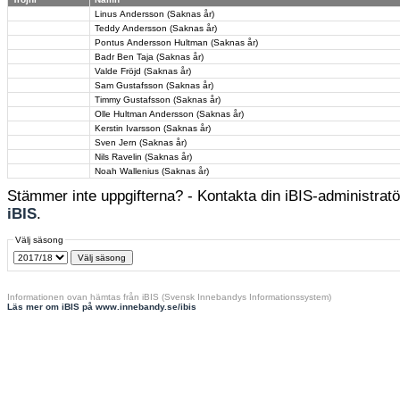
Linus Andersson (Saknas år)
Teddy Andersson (Saknas år)
Pontus Andersson Hultman (Saknas år)
Badr Ben Taja (Saknas år)
Valde Fröjd (Saknas år)
Sam Gustafsson (Saknas år)
Timmy Gustafsson (Saknas år)
Olle Hultman Andersson (Saknas år)
Kerstin Ivarsson (Saknas år)
Sven Jern (Saknas år)
Nils Ravelin (Saknas år)
Noah Wallenius (Saknas år)
Stämmer inte uppgifterna? - Kontakta din iBIS-administratör
iBIS
.
Välj säsong
Informationen ovan hämtas från iBIS (Svensk Innebandys Informationssystem)
Läs mer om iBIS på www.innebandy.se/ibis