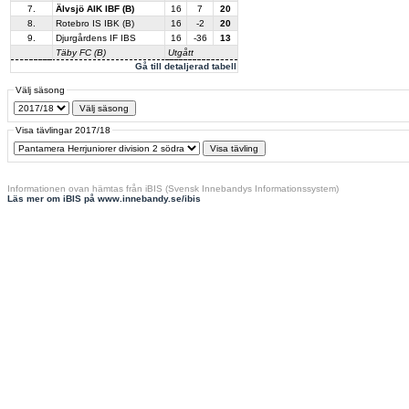
7.
Älvsjö AIK IBF (B)
16
7
20
8.
Rotebro IS IBK (B)
16
-2
20
9.
Djurgårdens IF IBS
16
-36
13
Täby FC (B)
Utgått
Gå till detaljerad tabell
Välj säsong
Visa tävlingar 2017/18
Informationen ovan hämtas från iBIS (Svensk Innebandys Informationssystem)
Läs mer om iBIS på www.innebandy.se/ibis