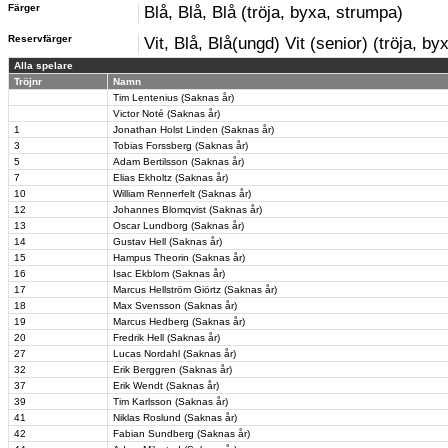
Färger
Blå, Blå, Blå (tröja, byxa, strumpa)
Reservfärger
Vit, Blå, Blå(ungd) Vit (senior) (tröja, b
Alla spelare
Tröjnr
Namn
Tim Lentenius (Saknas år)
Victor Noté (Saknas år)
1
Jonathan Holst Linden (Saknas år)
3
Tobias Forssberg (Saknas år)
5
Adam Bertilsson (Saknas år)
7
Elias Ekholtz (Saknas år)
10
William Rennerfelt (Saknas år)
12
Johannes Blomqvist (Saknas år)
13
Oscar Lundborg (Saknas år)
14
Gustav Hell (Saknas år)
15
Hampus Theorin (Saknas år)
16
Isac Ekblom (Saknas år)
17
Marcus Hellström Giörtz (Saknas år)
18
Max Svensson (Saknas år)
19
Marcus Hedberg (Saknas år)
20
Fredrik Hell (Saknas år)
27
Lucas Nordahl (Saknas år)
32
Erik Berggren (Saknas år)
37
Erik Wendt (Saknas år)
39
Tim Karlsson (Saknas år)
41
Niklas Roslund (Saknas år)
42
Fabian Sundberg (Saknas år)