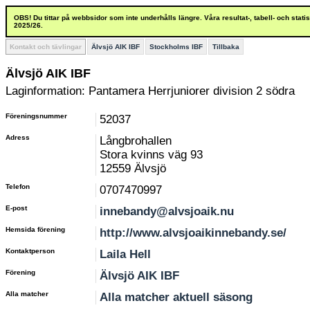
OBS! Du tittar på webbsidor som inte underhålls längre. Våra resultat-, tabell- och stat
2025/26.
Kontakt och tävlingar
Älvsjö AIK IBF
Stockholms IBF
Tillbaka
Älvsjö AIK IBF
Laginformation: Pantamera Herrjuniorer division 2 södra
Föreningsnummer
52037
Adress
Långbrohallen
Stora kvinns väg 93
12559 Älvsjö
Telefon
0707470997
E-post
innebandy@alvsjoaik.nu
Hemsida förening
http://www.alvsjoaikinnebandy.se/
Kontaktperson
Laila Hell
Förening
Älvsjö AIK IBF
Alla matcher
Alla matcher aktuell säsong