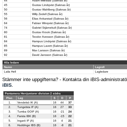
44
Adam Milestad (Saknas år)
45
Gustav Lindqvist (Saknas år)
50
Gustav Wahlberg (Saknas år)
55
Willy Zedell (Saknas år)
56
Elias Ankarstad (Saknas år)
64
Fabian Winqvist (Saknas år)
74
Gabriel Stjärnekull (Saknas år)
80
Gustav Krook (Saknas år)
81
Teodor Avesson (Saknas år)
84
Hampus Lindqvist (Saknas år)
85
Hampus Lavett (Saknas år)
89
Max Larsson (Saknas år)
92
David Jansson (Saknas år)
Alla ledare
Namn
Lagroll
Laila Hell
Lagledare
Stämmer inte uppgifterna? - Kontakta din iBIS-administratör
iBIS
.
Pantamera Herrjuniorer division 2 södra
Plac.
Lag
S
D
P
1.
Vendelsö IK (A)
16
44
37
2.
Tungelsta IF (A)
16
27
33
3.
Tumba GOIF (A)
16
-21
24
4.
Farsta IBK (B)
16
-15
22
5.
Ingarö IF (A)
16
4
21
6.
Huddinge IBS (B)
16
-8
21