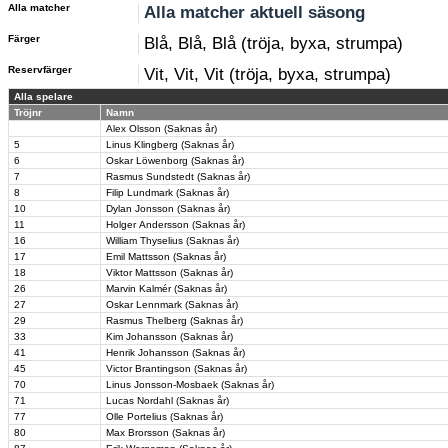
Alla matcher
Alla matcher aktuell säsong
Färger
Blå, Blå, Blå (tröja, byxa, strumpa)
Reservfärger
Vit, Vit, Vit (tröja, byxa, strumpa)
Alla spelare
Tröjnr
Namn
Alex Olsson (Saknas år)
5
Linus Klingberg (Saknas år)
6
Oskar Löwenborg (Saknas år)
7
Rasmus Sundstedt (Saknas år)
8
Filip Lundmark (Saknas år)
10
Dylan Jonsson (Saknas år)
11
Holger Andersson (Saknas år)
16
William Thyselius (Saknas år)
17
Emil Mattsson (Saknas år)
18
Viktor Mattsson (Saknas år)
26
Marvin Kalmér (Saknas år)
27
Oskar Lennmark (Saknas år)
29
Rasmus Thelberg (Saknas år)
33
Kim Johansson (Saknas år)
41
Henrik Johansson (Saknas år)
45
Victor Brantingson (Saknas år)
70
Linus Jonsson-Mosbaek (Saknas år)
71
Lucas Nordahl (Saknas år)
77
Olle Portelius (Saknas år)
80
Max Brorsson (Saknas år)