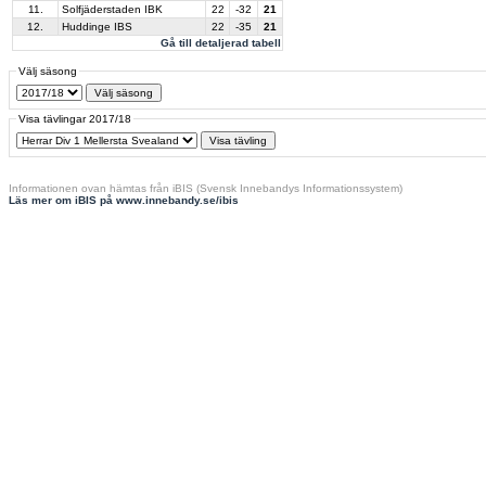
11.
Solfjäderstaden IBK
22
-32
21
12.
Huddinge IBS
22
-35
21
Gå till detaljerad tabell
Välj säsong
Visa tävlingar 2017/18
Informationen ovan hämtas från iBIS (Svensk Innebandys Informationssystem)
Läs mer om iBIS på www.innebandy.se/ibis