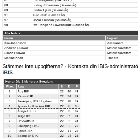
87
Erik Wergeman (Saknas år)
88
Ludvig Johansson (Saknas år)
89
Fredrik Hjelm (Saknas år)
91
Ture Järild (Saknas år)
97
Oscar Eriksson (Saknas år)
98
Iwo Rongione-Löwencrantz (Saknas år)
Alla ledare
Namn
Lagroll
Kim Johansson
Ass tränare
Andreas Runwall
Materielförvaltare
Simon Runwall
Materielförvaltare
Mattias Khan
Tränare
Stämmer inte uppgifterna? - Kontakta din iBIS-administratör
iBIS
.
Herrar Div 1 Mellersta Svealand
Plac.
Lag
S
D
P
1.
Åby IBK
22
40
47
2.
Värmdö IF
22
34
42
3.
Jönköping IBK Ungdom
22
18
42
4.
Tyresö Trollbäcken IBK
22
8
35
5.
Älvsjö AIK IBF
22
3
32
6.
Telge IBS
22
7
31
7.
Hovslätts IK
22
2
31
8.
Linköping FBC
22
-3
29
9.
Farsta IBK
22
-17
29
10.
Balrog B/ S IK
22
-25
28