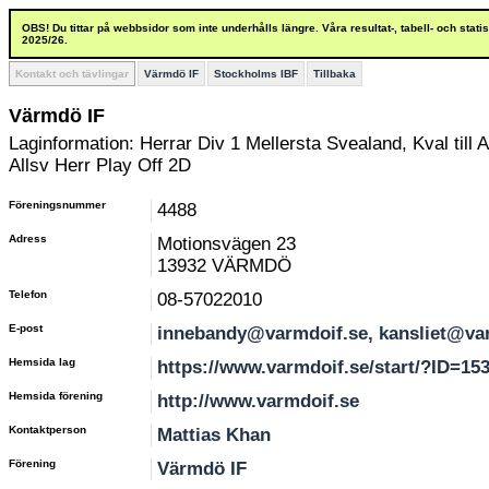
OBS! Du tittar på webbsidor som inte underhålls längre. Våra resultat-, tabell- och stat
2025/26.
Kontakt och tävlingar
Värmdö IF
Stockholms IBF
Tillbaka
Värmdö IF
Laginformation: Herrar Div 1 Mellersta Svealand, Kval till Al
Allsv Herr Play Off 2D
Föreningsnummer
4488
Adress
Motionsvägen 23
13932 VÄRMDÖ
Telefon
08-57022010
E-post
innebandy@varmdoif.se, kansliet@va
Hemsida lag
https://www.varmdoif.se/start/?ID=15
Hemsida förening
http://www.varmdoif.se
Kontaktperson
Mattias Khan
Förening
Värmdö IF