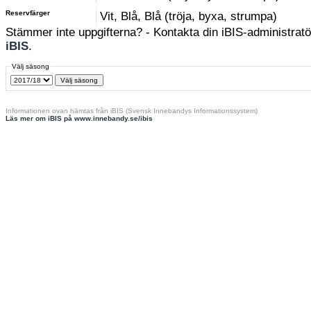
Reservfärger
Vit, Blå, Blå (tröja, byxa, strumpa)
Stämmer inte uppgifterna? - Kontakta din iBIS-administratör
iBIS
.
Välj säsong
Informationen ovan hämtas från iBIS (Svensk Innebandys Informationssystem)
Läs mer om iBIS på www.innebandy.se/ibis