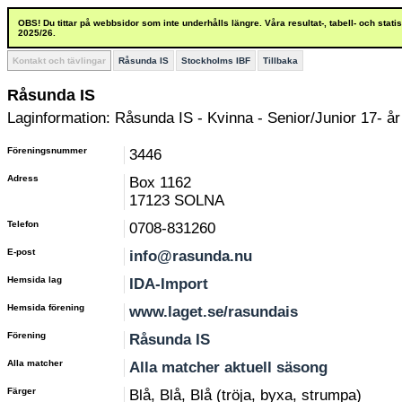
OBS! Du tittar på webbsidor som inte underhålls längre. Våra resultat-, tabell- och stat
2025/26.
Kontakt och tävlingar
Råsunda IS
Stockholms IBF
Tillbaka
Råsunda IS
Laginformation: Råsunda IS - Kvinna - Senior/Junior 17- år
Föreningsnummer
3446
Adress
Box 1162
17123 SOLNA
Telefon
0708-831260
E-post
info@rasunda.nu
Hemsida lag
IDA-Import
Hemsida förening
www.laget.se/rasundais
Förening
Råsunda IS
Alla matcher
Alla matcher aktuell säsong
Färger
Blå, Blå, Blå (tröja, byxa, strumpa)