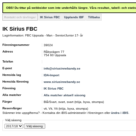
OBS! Du tittar på webbsidor som inte underhålls längre. Våra resultat-, tabell- och stat
Kontakt och tävlingar
IK Sirius FBC
Upplands IBF
Tillbaka
IK Sirius FBC
Laginformation: FBC Uppsala - Man - Senior/Junior 17- år
Föreningsnummer
39024
Adress
Råbyvägen 77
754 60 Uppsala
Telefon
E-post
info@siriusinnebandy.se
Hemsida lag
IDA-Import
Hemsida förening
www.siriusinnebandy.se
Förening
IK Sirius FBC
Alla matcher
Alla matcher aktuell säsong
Färger
Blå/Svart, svart, svart (tröja, byxa, strumpa)
Reservfärger
vit, Vit, Vit (tröja, byxa, strumpa)
Stämmer inte uppgifterna? - Kontakta din iBIS-administratör i föreningen eller
ändra i iBIS
.
Välj säsong