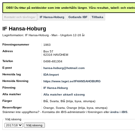
OBS! Du tittar på webbsidor som inte underhålls längre. Våra resultat-, tabell- och stat
Kontakt och tävlingar
IF Hansa-Hoburg
Gotlands IBF
Tillbaka
IF Hansa-Hoburg
Laginformation: IF Hansa-Hoburg - Man - Ungdom 12-16 år
Föreningsnummer
1963
Adress
Box 57
62316 HAVDHEM
Telefon
0498-481304
E-post
hansa-hoburg@hotmail.com
Hemsida lag
IDA-Import
Hemsida förening
https://www.laget.se/IFHANSAHOBURG
Förening
IF Hansa-Hoburg
Alla matcher
Alla matcher aktuell säsong
Färger
Blå, Svarta, Blå (tröja, byxa, strumpa)
Reservfärger
Orange, Svarta, Orange (tröja, byxa, strumpa)
Stämmer inte uppgifterna? - Kontakta din iBIS-administratör i föreningen eller
ändra i iBIS
.
Välj säsong