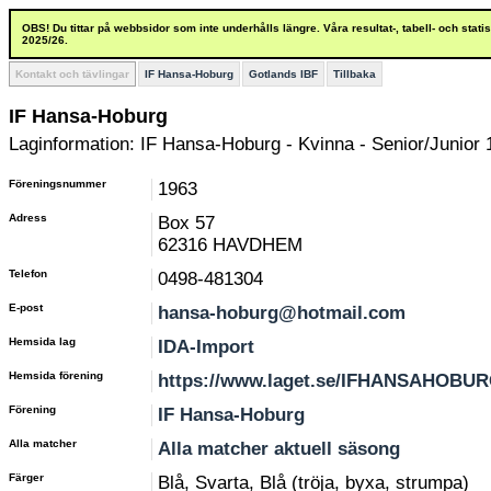
OBS! Du tittar på webbsidor som inte underhålls längre. Våra resultat-, tabell- och stat
2025/26.
Kontakt och tävlingar
IF Hansa-Hoburg
Gotlands IBF
Tillbaka
IF Hansa-Hoburg
Laginformation: IF Hansa-Hoburg - Kvinna - Senior/Junior 
Föreningsnummer
1963
Adress
Box 57
62316 HAVDHEM
Telefon
0498-481304
E-post
hansa-hoburg@hotmail.com
Hemsida lag
IDA-Import
Hemsida förening
https://www.laget.se/IFHANSAHOBU
Förening
IF Hansa-Hoburg
Alla matcher
Alla matcher aktuell säsong
Färger
Blå, Svarta, Blå (tröja, byxa, strumpa)