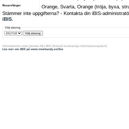
Reservfärger
Orange, Svarta, Orange (tröja, byxa, st
Stämmer inte uppgifterna? - Kontakta din iBIS-administratör
iBIS
.
Välj säsong
Informationen ovan hämtas från iBIS (Svensk Innebandys Informationssystem)
Läs mer om iBIS på www.innebandy.se/ibis