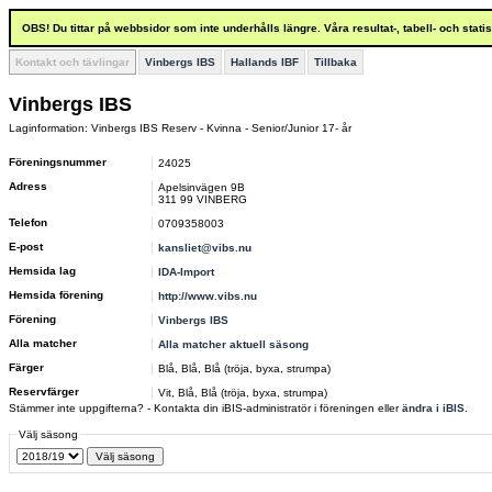
OBS! Du tittar på webbsidor som inte underhålls längre. Våra resultat-, tabell- och stat
Kontakt och tävlingar
Vinbergs IBS
Hallands IBF
Tillbaka
Vinbergs IBS
Laginformation: Vinbergs IBS Reserv - Kvinna - Senior/Junior 17- år
Föreningsnummer
24025
Adress
Apelsinvägen 9B
311 99 VINBERG
Telefon
0709358003
E-post
kansliet@vibs.nu
Hemsida lag
IDA-Import
Hemsida förening
http://www.vibs.nu
Förening
Vinbergs IBS
Alla matcher
Alla matcher aktuell säsong
Färger
Blå, Blå, Blå (tröja, byxa, strumpa)
Reservfärger
Vit, Blå, Blå (tröja, byxa, strumpa)
Stämmer inte uppgifterna? - Kontakta din iBIS-administratör i föreningen eller
ändra i iBIS
.
Välj säsong