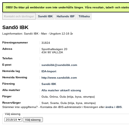
OBS! Du tittar på webbsidor som inte underhålls längre. Våra resultat-, tabell- och stat
Kontakt och tävlingar
Sandö IBK
Hallands IBF
Tillbaka
Sandö IBK
Laginformation: Sandö IBK - Man - Ungdom 12-16 år
Föreningsnummer
31824
Adress
Sporthallsvägen 20
434 90 VALLDA
Telefon
E-post
sandoibk@sandoibk.com
Hemsida lag
IDA-Import
Hemsida förening
http://www.sandoibk.com
Förening
Sandö IBK
Alla matcher
Alla matcher aktuell säsong
Färger
Gula, Gröna, Gula (tröja, byxa, strumpa)
Reservfärger
Svart, Svarta, Gula (tröja, byxa, strumpa)
Stämmer inte uppgifterna? - Kontakta din iBIS-administratör i föreningen eller
ändra i iBIS
.
Välj säsong