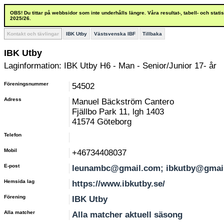
OBS! Du tittar på webbsidor som inte underhålls längre. Våra resultat-, tabell- och stat
2025/26.
Kontakt och tävlingar
IBK Utby
Västsvenska IBF
Tillbaka
IBK Utby
Laginformation: IBK Utby H6 - Man - Senior/Junior 17- år
Föreningsnummer
54502
Adress
Manuel Bäckström Cantero
Fjällbo Park 11, lgh 1403
41574 Göteborg
Telefon
Mobil
+46734408037
E-post
leunambc@gmail.com; ibkutby@gmai
Hemsida lag
https://www.ibkutby.se/
Förening
IBK Utby
Alla matcher
Alla matcher aktuell säsong