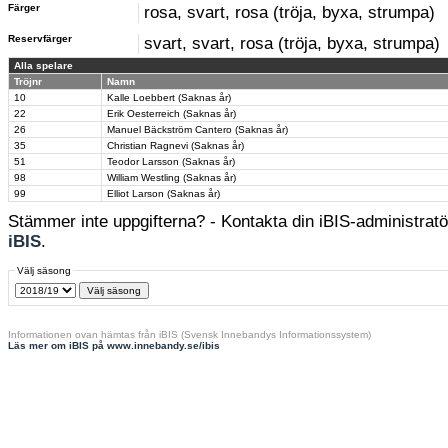
Färger
rosa, svart, rosa (tröja, byxa, strumpa)
Reservfärger
svart, svart, rosa (tröja, byxa, strumpa)
Alla spelare
Tröjnr
Namn
10
Kalle Loebbert (Saknas år)
22
Erik Oesterreich (Saknas år)
26
Manuel Bäckström Cantero (Saknas år)
35
Christian Ragnevi (Saknas år)
51
Teodor Larsson (Saknas år)
98
William Westling (Saknas år)
99
Elliot Larson (Saknas år)
Stämmer inte uppgifterna? - Kontakta din iBIS-administratör
iBIS
.
Välj säsong
Informationen ovan hämtas från iBIS (Svensk Innebandys Informationssystem)
Läs mer om iBIS på www.innebandy.se/ibis