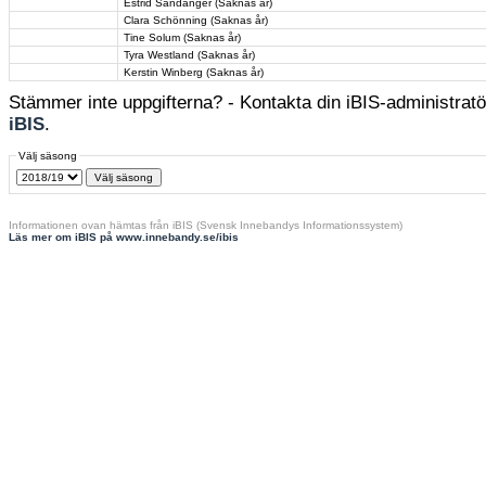
Estrid Sandanger (Saknas år)
Clara Schönning (Saknas år)
Tine Solum (Saknas år)
Tyra Westland (Saknas år)
Kerstin Winberg (Saknas år)
Stämmer inte uppgifterna? - Kontakta din iBIS-administratör
iBIS
.
Välj säsong
Informationen ovan hämtas från iBIS (Svensk Innebandys Informationssystem)
Läs mer om iBIS på www.innebandy.se/ibis