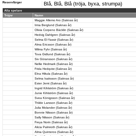
Reservfärger
Blå, Blå, Blå (tröja, byxa, strumpa)
Alla spelare
Tröjnr
Namn
Maggie Allemo Aro (Saknas år)
Irma Berglund (Saknas år)
Olivia Corpeno Bäcklin (Saknas år)
Hedvig Dahlgren (Saknas år)
Selma El-Yassir (Saknas år)
Alma Ericsson (Saknas år)
Wilma Fyhr (Saknas år)
Tova Gidlund (Saknas år)
Siv Göransson (Saknas år)
Nellie Hedmark (Saknas år)
Frida Hedqvist (Saknas år)
Elna Hiltula (Saknas år)
Selma Isaksson (Saknas år)
Ester Jemt (Saknas år)
Ingrid Kihlström (Saknas år)
Junie Kihlström (Saknas år)
Svea Königsson (Saknas år)
Thilde Larsson (Saknas år)
Julia Molander (Saknas år)
Bonnie Nilsson (Saknas år)
Sally Nilsson (Saknas år)
Freya Norin (Saknas år)
Alicia Palmroth (Saknas år)
Alma Quinteros (Saknas år)