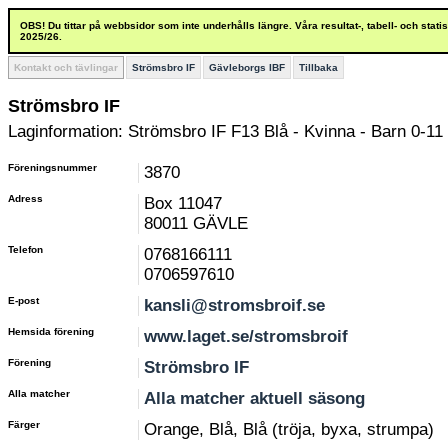
OBS! Du tittar på webbsidor som inte underhålls längre. Våra resultat-, tabell- och stat
2025/26.
Kontakt och tävlingar
Strömsbro IF
Gävleborgs IBF
Tillbaka
Strömsbro IF
Laginformation: Strömsbro IF F13 Blå - Kvinna - Barn 0-11 
Föreningsnummer
3870
Adress
Box 11047
80011 GÄVLE
Telefon
0768166111
0706597610
E-post
kansli@stromsbroif.se
Hemsida förening
www.laget.se/stromsbroif
Förening
Strömsbro IF
Alla matcher
Alla matcher aktuell säsong
Färger
Orange, Blå, Blå (tröja, byxa, strumpa)