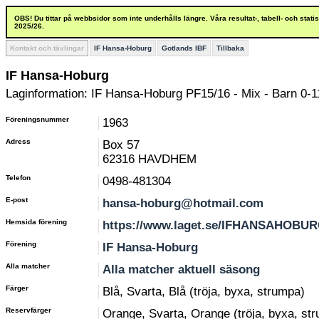
OBS! Du tittar på webbsidor som inte underhålls längre. Våra resultat-, tabell- och stat
2025/26.
Kontakt och tävlingar
IF Hansa-Hoburg
Gotlands IBF
Tillbaka
IF Hansa-Hoburg
Laginformation: IF Hansa-Hoburg PF15/16 - Mix - Barn 0-1
Föreningsnummer
1963
Adress
Box 57
62316 HAVDHEM
Telefon
0498-481304
E-post
hansa-hoburg@hotmail.com
Hemsida förening
https://www.laget.se/IFHANSAHOBU
Förening
IF Hansa-Hoburg
Alla matcher
Alla matcher aktuell säsong
Färger
Blå, Svarta, Blå (tröja, byxa, strumpa)
Reservfärger
Orange, Svarta, Orange (tröja, byxa, st