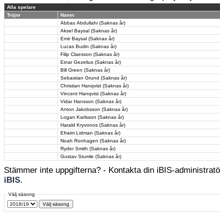
Alla spelare
Tröjnr
Namn
Abbas Abdullahi (Saknas år)
Aksel Baysal (Saknas år)
Emir Baysal (Saknas år)
Lucas Budin (Saknas år)
Filip Claesson (Saknas år)
Einar Gezelius (Saknas år)
Bill Green (Saknas år)
Sebastian Grund (Saknas år)
Christian Hanqvist (Saknas år)
Vincent Hanqvist (Saknas år)
Vidar Hansson (Saknas år)
Anton Jakobsson (Saknas år)
Logan Karlsson (Saknas år)
Harald Kryvonos (Saknas år)
Efraim Lidman (Saknas år)
Noah Ronhagen (Saknas år)
Ryder Smith (Saknas år)
Gustav Stumle (Saknas år)
Stämmer inte uppgifterna? - Kontakta din iBIS-administratör
iBIS
.
Välj säsong