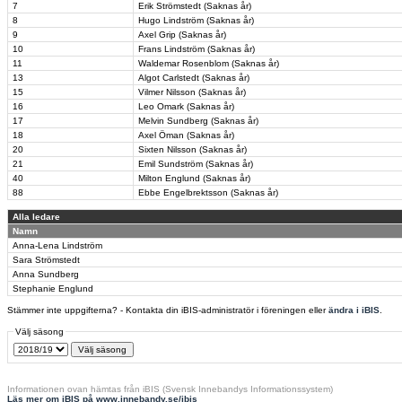
7
Erik Strömstedt (Saknas år)
8
Hugo Lindström (Saknas år)
9
Axel Grip (Saknas år)
10
Frans Lindström (Saknas år)
11
Waldemar Rosenblom (Saknas år)
13
Algot Carlstedt (Saknas år)
15
Vilmer Nilsson (Saknas år)
16
Leo Omark (Saknas år)
17
Melvin Sundberg (Saknas år)
18
Axel Öman (Saknas år)
20
Sixten Nilsson (Saknas år)
21
Emil Sundström (Saknas år)
40
Milton Englund (Saknas år)
88
Ebbe Engelbrektsson (Saknas år)
Alla ledare
Namn
Anna-Lena Lindström
Sara Strömstedt
Anna Sundberg
Stephanie Englund
Stämmer inte uppgifterna? - Kontakta din iBIS-administratör i föreningen eller
ändra i iBIS
.
Välj säsong
Informationen ovan hämtas från iBIS (Svensk Innebandys Informationssystem)
Läs mer om iBIS på www.innebandy.se/ibis