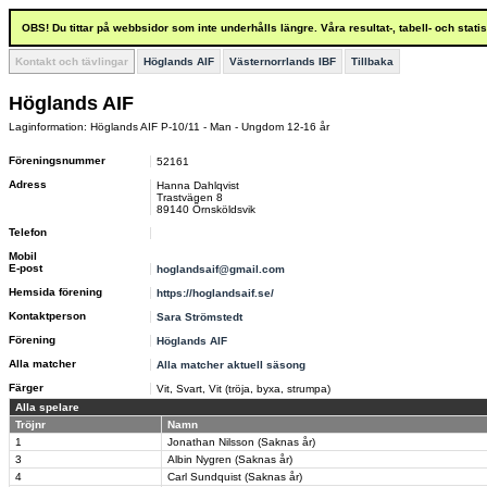
OBS! Du tittar på webbsidor som inte underhålls längre. Våra resultat-, tabell- och stat
Kontakt och tävlingar
Höglands AIF
Västernorrlands IBF
Tillbaka
Höglands AIF
Laginformation: Höglands AIF P-10/11 - Man - Ungdom 12-16 år
Föreningsnummer
52161
Adress
Hanna Dahlqvist
Trastvägen 8
89140 Örnsköldsvik
Telefon
Mobil
E-post
hoglandsaif@gmail.com
Hemsida förening
https://hoglandsaif.se/
Kontaktperson
Sara Strömstedt
Förening
Höglands AIF
Alla matcher
Alla matcher aktuell säsong
Färger
Vit, Svart, Vit (tröja, byxa, strumpa)
Alla spelare
Tröjnr
Namn
1
Jonathan Nilsson (Saknas år)
3
Albin Nygren (Saknas år)
4
Carl Sundquist (Saknas år)