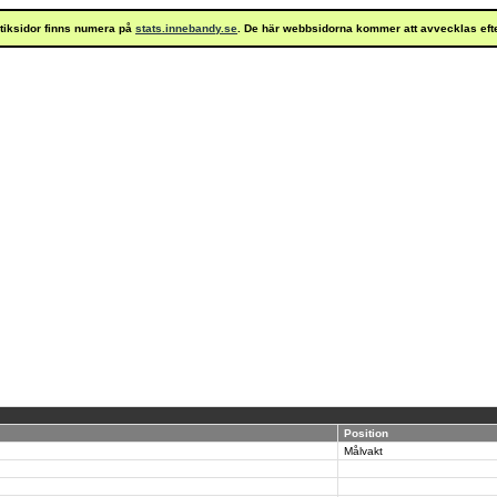
istiksidor finns numera på
stats.innebandy.se
. De här webbsidorna kommer att avvecklas eft
Position
Målvakt