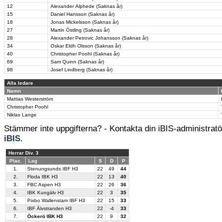
12
Alexander Alphede (Saknas år)
15
Daniel Hansson (Saknas år)
18
Jonas Mickelsson (Saknas år)
27
Martin Östling (Saknas år)
28
Alexander Petrovic Johansson (Saknas år)
34
Oskar Eldh Olsson (Saknas år)
40
Christopher Poohl (Saknas år)
69
Sam Quinn (Saknas år)
98
Josef Lindberg (Saknas år)
Alla ledare
Namn
Mattias Westerström
Christopher Poohl
Niklas Lange
Stämmer inte uppgifterna? - Kontakta din iBIS-administratör
iBIS
.
Herrar Div. 3
Plac.
Lag
S
D
P
1.
Stenungsunds IBF H3
22
49
44
2.
Floda IBK H3
22
13
40
3.
FBC Aspen H3
22
26
36
4.
IBK Kungälv H3
22
3
35
5.
Pixbo Wallenstam IBF H3
22
15
33
6.
IBF Älvstranden H3
22
-4
33
7.
Öckerö IBK H3
22
9
32