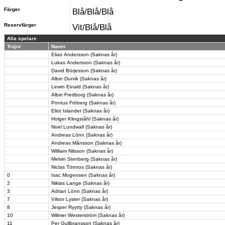
Färger
Blå/Blå/Blå
Reservfärger
Vit/Blå/Blå
Alla spelare
Tröjnr
Namn
Elias Andersson (Saknas år)
Lukas Andersson (Saknas år)
David Börjesson (Saknas år)
Albin Durvik (Saknas år)
Lewin Einald (Saknas år)
Albin Fredborg (Saknas år)
Pontus Fröberg (Saknas år)
Eliot Islander (Saknas år)
Holger Klingståhl (Saknas år)
Noel Lundwall (Saknas år)
Andreas Lönn (Saknas år)
Andreas Månsson (Saknas år)
William Nilsson (Saknas år)
Melvin Stenberg (Saknas år)
Niclas Törnros (Saknas år)
0
Isac Mogensen (Saknas år)
2
Niklas Lange (Saknas år)
3
Adrian Lönn (Saknas år)
7
Viktor Lyster (Saknas år)
8
Jesper Ryytty (Saknas år)
10
Wilmer Westerström (Saknas år)
11
Per Gullbransson (Saknas år)