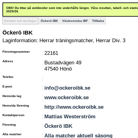
OBS! Du tittar på webbsidor som inte underhålls längre. Våra resultat-, tabell- och stat
2025/26.
Kontakt och tävlingar
Öckerö IBK
Västsvenska IBF
Tillbaka
Öckerö IBK
Laginformation: Herrar träningsmatcher, Herrar Div. 3
Föreningsnummer
22161
Adress
Bustadvägen 49
47540 Hönö
Telefon
E-post
info@ockeroibk.se
Hemsida lag
www.ockeroibk.se
Hemsida förening
http://www.ockeroibk.se
Kontaktperson
Mattias Westerström
Förening
Öckerö IBK
Alla matcher
Alla matcher aktuell säsong