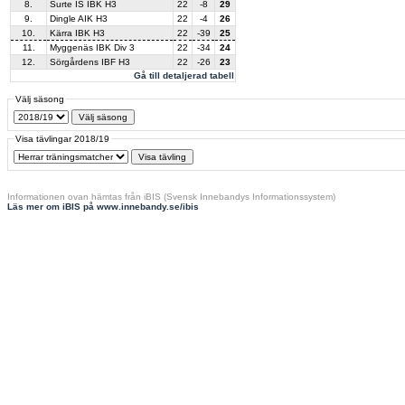
8.
Surte IS IBK H3
22
-8
29
9.
Dingle AIK H3
22
-4
26
10.
Kärra IBK H3
22
-39
25
11.
Myggenäs IBK Div 3
22
-34
24
12.
Sörgårdens IBF H3
22
-26
23
Gå till detaljerad tabell
Välj säsong
Visa tävlingar 2018/19
Informationen ovan hämtas från iBIS (Svensk Innebandys Informationssystem)
Läs mer om iBIS på www.innebandy.se/ibis