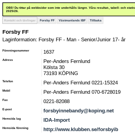
OBS! Du tittar på webbsidor som inte underhålls längre. Våra resultat-, tabell- och stat
2025/26.
Kontakt och tävlingar
Forsby FF
Västmanlands IBF
Tillbaka
Forsby FF
Laginformation: Forsby FF - Man - Senior/Junior 17- år
Föreningsnummer
1637
Adress
Per-Anders Fernlund
Kölsta 30
73193 KÖPING
Telefon
Per-Anders Fernlund 0221-15324
Mobil
Per-Anders Fernlund 070-6728019
Fax
0221-82088
E-post
forsbyinnebandy@koping.net
Hemsida lag
IDA-Import
Hemsida förening
http://www.klubben.se/forsbyib