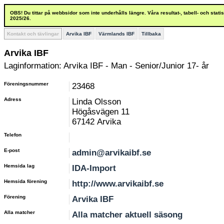
OBS! Du tittar på webbsidor som inte underhålls längre. Våra resultat-, tabell- och stat
2025/26.
Kontakt och tävlingar
Arvika IBF
Värmlands IBF
Tillbaka
Arvika IBF
Laginformation: Arvika IBF - Man - Senior/Junior 17- år
Föreningsnummer
23468
Adress
Linda Olsson
Högåsvägen 11
67142 Arvika
Telefon
E-post
admin@arvikaibf.se
Hemsida lag
IDA-Import
Hemsida förening
http://www.arvikaibf.se
Förening
Arvika IBF
Alla matcher
Alla matcher aktuell säsong