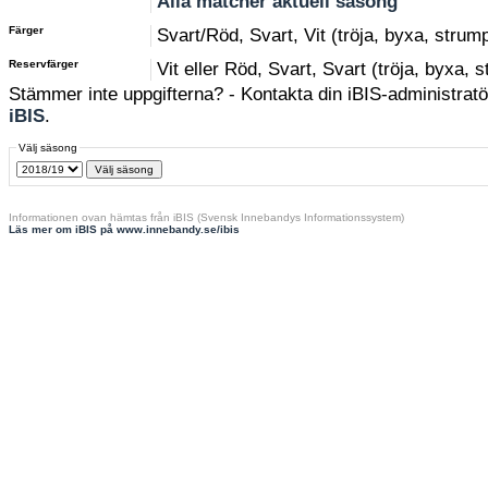
Alla matcher aktuell säsong
Färger
Svart/Röd, Svart, Vit (tröja, byxa, strum
Reservfärger
Vit eller Röd, Svart, Svart (tröja, byxa, 
Stämmer inte uppgifterna? - Kontakta din iBIS-administratör
iBIS
.
Välj säsong
Informationen ovan hämtas från iBIS (Svensk Innebandys Informationssystem)
Läs mer om iBIS på www.innebandy.se/ibis