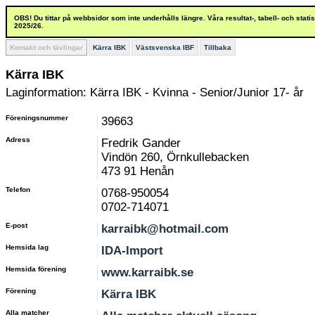
OBS! Du tittar på webbsidor som inte underhålls längre. Våra resultat-, tabell- och stat
2025/26.
Kontakt och tävlingar
Kärra IBK
Västsvenska IBF
Tillbaka
Kärra IBK
Laginformation: Kärra IBK - Kvinna - Senior/Junior 17- år
Föreningsnummer
39663
Adress
Fredrik Gander
Vindön 260, Örnkullebacken
473 91 Henån
Telefon
0768-950054
0702-714071
E-post
karraibk@hotmail.com
Hemsida lag
IDA-Import
Hemsida förening
www.karraibk.se
Förening
Kärra IBK
Alla matcher