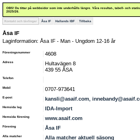
OBS! Du tittar på webbsidor som inte underhålls längre. Våra resultat-, tabell- och stat
2025/26.
Kontakt och tävlingar
Åsa IF
Hallands IBF
Tillbaka
Åsa IF
Laginformation: Åsa IF - Man - Ungdom 12-16 år
Föreningsnummer
4608
Adress
Hultavägen 8
439 55 ÅSA
Telefon
Mobil
0707-973641
E-post
kansli@asaif.com, innebandy@asaif.
Hemsida lag
IDA-Import
Hemsida förening
www.asaif.com
Förening
Åsa IF
Alla matcher
Alla matcher aktuell säsong