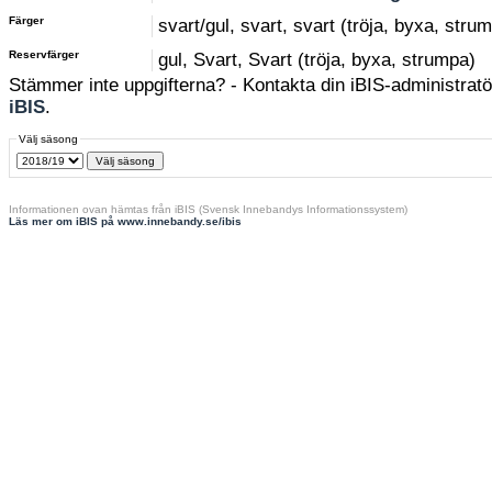
Färger
svart/gul, svart, svart (tröja, byxa, stru
Reservfärger
gul, Svart, Svart (tröja, byxa, strumpa)
Stämmer inte uppgifterna? - Kontakta din iBIS-administratör
iBIS
.
Välj säsong
Informationen ovan hämtas från iBIS (Svensk Innebandys Informationssystem)
Läs mer om iBIS på www.innebandy.se/ibis