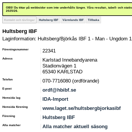
OBS! Du tittar på webbsidor som inte underhålls längre. Våra resultat-, tabell- och stat
2025/26.
Kontakt och tävlingar
Hultsberg IBF
Värmlands IBF
Tillbaka
Hultsberg IBF
Laginformation: Hultsberg/Björkås IBF 1 - Man - Ungdom 1
Föreningsnummer
22341
Adress
Karlstad Innebandyarena
Stadionvägen 1
65340 KARLSTAD
Telefon
070-7716080 (ordförande)
E-post
ordf@hbibf.se
Hemsida lag
IDA-Import
Hemsida förening
www.laget.se/hultsbergbjorkasibf
Förening
Hultsberg IBF
Alla matcher
Alla matcher aktuell säsong