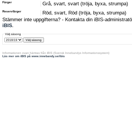
Färger
Grå, svart, svart (tröja, byxa, strumpa)
Reservfärger
Röd, svart, Röd (tröja, byxa, strumpa)
Stämmer inte uppgifterna? - Kontakta din iBIS-administratör
iBIS
.
Välj säsong
Informationen ovan hämtas från iBIS (Svensk Innebandys Informationssystem)
Läs mer om iBIS på www.innebandy.se/ibis