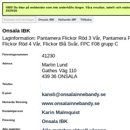
OBS! Du tittar på webbsidor som inte underhålls längre. Våra resultat-, tabell- och stat
2025/26.
Kontakt och tävlingar
Onsala IBK
Hallands IBF
Tillbaka
Onsala IBK
Laginformation: Pantamera Flickor Röd 3 Vår, Pantamera 
Flickor Röd 4 Vår, Flickor Blå Svår, FPC F08 grupp C
Föreningsnummer
41230
Adress
Martin Lund
Gathes Väg 110
439 36 ONSALA
Telefon
E-post
kansli@onsalainnebandy.se
Hemsida förening
www.onsalainnebandy.se
Kontaktperson
Karin Malmquist
Förening
Onsala IBK
Alla matcher