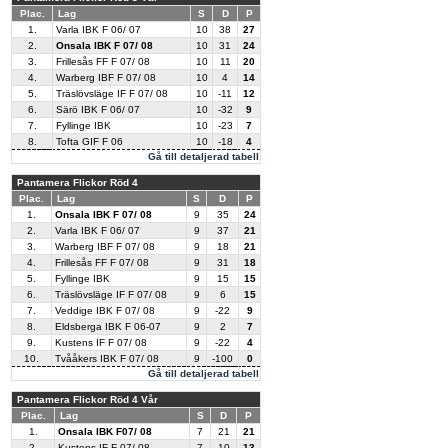
Plac.
Lag
S
D
P
1.
Varla IBK F 06/ 07
10
38
27
2.
Onsala IBK F 07/ 08
10
31
24
3.
Frillesås FF F 07/ 08
10
11
20
4.
Warberg IBF F 07/ 08
10
4
14
5.
Träslövsläge IF F 07/ 08
10
-11
12
6.
Särö IBK F 06/ 07
10
-32
9
7.
Fyllinge IBK
10
-23
7
8.
Tofta GIF F 06
10
-18
4
Gå till detaljerad tabell
Pantamera Flickor Röd 4
Plac.
Lag
S
D
P
1.
Onsala IBK F 07/ 08
9
35
24
2.
Varla IBK F 06/ 07
9
37
21
3.
Warberg IBF F 07/ 08
9
18
21
4.
Frillesås FF F 07/ 08
9
31
18
5.
Fyllinge IBK
9
15
15
6.
Träslövsläge IF F 07/ 08
9
6
15
7.
Veddige IBK F 07/ 08
9
-22
9
8.
Eldsberga IBK F 06-07
9
2
7
9.
Kustens IF F 07/ 08
9
-22
4
10.
Tvååkers IBK F 07/ 08
9
-100
0
Gå till detaljerad tabell
Pantamera Flickor Röd 4 Vår
Plac.
Lag
S
D
P
1.
Onsala IBK F07/ 08
7
21
21
2.
Kustens IF F 07/ 08
7
10
13