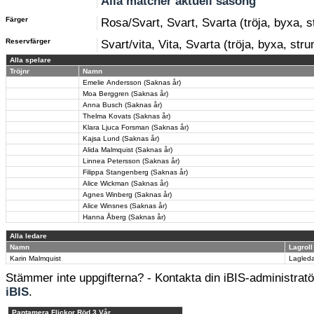
Alla matcher aktuell säsong
Färger
Rosa/Svart, Svart, Svarta (tröja, byxa, 
Reservfärger
Svart/vita, Vita, Svarta (tröja, byxa, str
Alla spelare
Tröjnr
Namn
Emelie Andersson (Saknas år)
Moa Berggren (Saknas år)
Anna Busch (Saknas år)
Thelma Kovats (Saknas år)
Klara Ljuca Forsman (Saknas år)
Kajsa Lund (Saknas år)
Alida Malmquist (Saknas år)
Linnea Petersson (Saknas år)
Filippa Stangenberg (Saknas år)
Alice Wickman (Saknas år)
Agnes Winberg (Saknas år)
Alice Winsnes (Saknas år)
Hanna Åberg (Saknas år)
Alla ledare
Namn
Lagroll
Karin Malmquist
Lagled
Stämmer inte uppgifterna? - Kontakta din iBIS-administratör
iBIS
.
Pantamera Flickor Röd 3 Vår