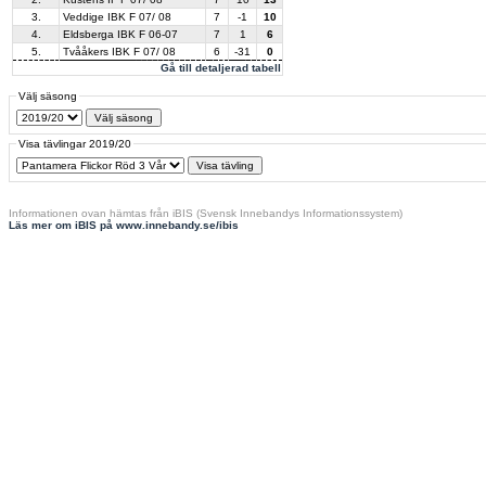
3.
Veddige IBK F 07/ 08
7
-1
10
4.
Eldsberga IBK F 06-07
7
1
6
5.
Tvååkers IBK F 07/ 08
6
-31
0
Gå till detaljerad tabell
Välj säsong
Visa tävlingar 2019/20
Informationen ovan hämtas från iBIS (Svensk Innebandys Informationssystem)
Läs mer om iBIS på www.innebandy.se/ibis