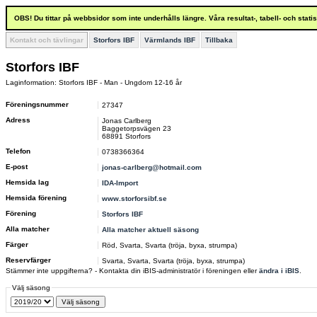
OBS! Du tittar på webbsidor som inte underhålls längre. Våra resultat-, tabell- och stat
Kontakt och tävlingar
Storfors IBF
Värmlands IBF
Tillbaka
Storfors IBF
Laginformation: Storfors IBF - Man - Ungdom 12-16 år
Föreningsnummer
27347
Adress
Jonas Carlberg
Baggetorpsvägen 23
68891 Storfors
Telefon
0738366364
E-post
jonas-carlberg@hotmail.com
Hemsida lag
IDA-Import
Hemsida förening
www.storforsibf.se
Förening
Storfors IBF
Alla matcher
Alla matcher aktuell säsong
Färger
Röd, Svarta, Svarta (tröja, byxa, strumpa)
Reservfärger
Svarta, Svarta, Svarta (tröja, byxa, strumpa)
Stämmer inte uppgifterna? - Kontakta din iBIS-administratör i föreningen eller
ändra i iBIS
.
Välj säsong