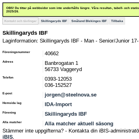
OBS! Du tittar på webbsidor som inte underhålls längre. Våra resultat-, tabell- och stat
2025/26.
Kontakt och tävlingar
Skillingaryds IBF
Småland Blekinges IBF
Tillbaka
Skillingaryds IBF
Laginformation: Skillingaryds IBF - Man - Senior/Junior 17-
Föreningsnummer
40662
Adress
Banbrogatan 1
56733 Vaggeryd
Telefon
0393-12053
036-152527
E-post
jorgen@steelnova.se
Hemsida lag
IDA-Import
Förening
Skillingaryds IBF
Alla matcher
Alla matcher aktuell säsong
Stämmer inte uppgifterna? - Kontakta din iBIS-administratör
iBIS
.