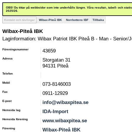
OBS! Du tittar på webbsidor som inte underhålls längre. Våra resultat-, tabell- och stat
2025/26.
Kontakt och tävlingar
Wibax-Piteå IBK
Norrbottens IBF
Tillbaka
Wibax-Piteå IBK
Laginformation: Wibax Patriot IBK Piteå B - Man - Senior/J
Föreningsnummer
43659
Adress
Storgatan 31
94131 Piteå
Telefon
Mobil
073-8146003
Fax
0911-12929
E-post
info@wibaxpitea.se
Hemsida lag
IDA-Import
Hemsida förening
www.wibaxpitea.se
Förening
Wibax-Piteå IBK