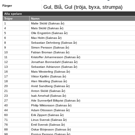
Färger
Gul, Blå, Gul (tröja, byxa, strumpa)
Alla spelare
Tröjnr
Namn
1
Malte Sköld (Saknas år)
4
Mats Sköld (Saknas år)
5
Olle Engström (Saknas år)
6
Max Holm (Saknas år)
8
Sebastian Dehnberg (Saknas år)
9
Simon Persson (Saknas år)
10
Fabian Broman (Saknas år)
11
Kristoffer Johannesson (Saknas år)
12
Jonathan Bonnedahl (Saknas år)
13
Sebastian Adrianzon (Saknas år)
16
Mats Westerling (Saknas år)
17
Viktor Kjellén (Saknas år)
18
Alen Westling (Saknas år)
20
Arvid Sandberg (Saknas år)
21
Anton Sköld (Saknas år)
23
Isak Arnehall (Saknas år)
27
Atle Sunnerfjell Billqvist (Saknas år)
40
Philip Wiktorsson (Saknas år)
44
Adam Ottosson (Saknas år)
60
Erik Zippert (Saknas år)
71
Linus Svensk (Saknas år)
76
Emil Svensk (Saknas år)
88
Oskar Börjesson (Saknas år)
98
Pontus Persson (Saknas år)