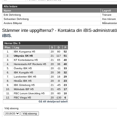
Alla ledare
Namn
Lagroll
Erik Dehnberg
Tränare
Sebastian Dehnberg
Ass tränare
Anders Billqvist
Målvaktsträ
Stämmer inte uppgifterna? - Kontakta din iBIS-administratör
iBIS
.
Herrar Div. 5
Plac.
Lag
S
D
P
1.
IBK Kungarna H5
20
80
52
2.
Utbynäs SK H5
21
117
51
3.
KF Kortedalarna H5
21
65
40
4.
Herrestads AIF Rockets H5
20
36
40
5.
Överby IBK H5
20
-11
33
6.
IBK Kungälv H5
20
36
32
7.
Landvetter IBK H5
20
16
29
8.
Hindås IBK H5
20
-9
23
9.
IBK Göteborg H5
21
-45
23
10.
Mölndals IBF H5
21
-65
17
11.
FBC Lerum Utveckling H5
20
-90
10
12.
FBC Vinga H5
20
-130
6
Gå till detaljerad tabell
Välj säsong