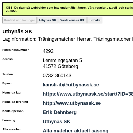
OBS! Du tittar på webbsidor som inte underhålls längre. Våra resultat-, tabell- och stat
2025/26.
Kontakt och tävlingar
Utbynäs SK
Västsvenska IBF
Tillbaka
Utbynäs SK
Laginformation: Träningsmatcher Herrar, Träningsmatcher H
Föreningsnummer
4292
Adress
Lemmingsgatan 5
41572 Göteborg
Telefon
0732-360143
E-post
kansli-ib@utbynassk.se
Hemsida lag
https://www.utbynassk.se/start/?ID=3
Hemsida förening
http://www.utbynassk.se
Kontaktperson
Erik Dehnberg
Förening
Utbynäs SK
Alla matcher
Alla matcher aktuell säsong