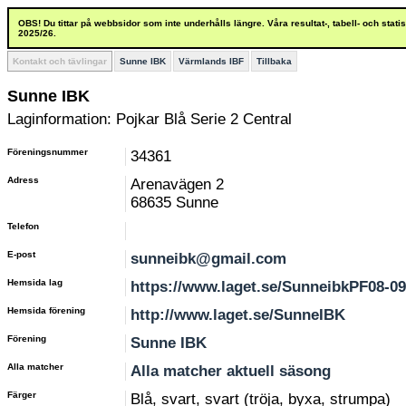
OBS! Du tittar på webbsidor som inte underhålls längre. Våra resultat-, tabell- och stat
2025/26.
Kontakt och tävlingar
Sunne IBK
Värmlands IBF
Tillbaka
Sunne IBK
Laginformation: Pojkar Blå Serie 2 Central
Föreningsnummer
34361
Adress
Arenavägen 2
68635 Sunne
Telefon
E-post
sunneibk@gmail.com
Hemsida lag
https://www.laget.se/SunneibkPF08-09
Hemsida förening
http://www.laget.se/SunneIBK
Förening
Sunne IBK
Alla matcher
Alla matcher aktuell säsong
Färger
Blå, svart, svart (tröja, byxa, strumpa)