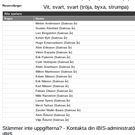
Reservfärger
Vit, svart, svart (tröja, byxa, strumpa)
Alla spelare
Tröjnr
Namn
Melvin Andersson (Saknas år)
Gustav Atteblad (Saknas år)
Leo Bergström (Saknas år)
Kelvin Byh (Saknas år)
Hugo Emanuelsson (Saknas år)
Alvin Eriksson (Saknas år)
Viktor Espada (Saknas år)
Erik Frykemo (Saknas år)
Colin Holmqvist (Saknas år)
Alwin Josefsson (Saknas år)
Wilton Martinsson (Saknas år)
Edwin Nilsson (Saknas år)
Erik Nilsson (Saknas år)
Karl Nilsson (Saknas år)
Fabian Olsson (Saknas år)
Mille Ranström (Saknas år)
Lasse Spets (Saknas år)
Mecit Tarhan (Saknas år)
Zander Wallin Baars (Saknas år)
Alvin Åslund (Saknas år)
Vilje Åslund (Saknas år)
Stämmer inte uppgifterna? - Kontakta din iBIS-administratör
iBIS
.