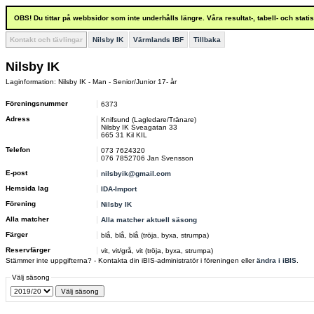
OBS! Du tittar på webbsidor som inte underhålls längre. Våra resultat-, tabell- och stat
Kontakt och tävlingar
Nilsby IK
Värmlands IBF
Tillbaka
Nilsby IK
Laginformation: Nilsby IK - Man - Senior/Junior 17- år
Föreningsnummer
6373
Adress
Knifsund (Lagledare/Tränare)
Nilsby IK Sveagatan 33
665 31 Kil KIL
Telefon
073 7624320
076 7852706 Jan Svensson
E-post
nilsbyik@gmail.com
Hemsida lag
IDA-Import
Förening
Nilsby IK
Alla matcher
Alla matcher aktuell säsong
Färger
blå, blå, blå (tröja, byxa, strumpa)
Reservfärger
vit, vit/grå, vit (tröja, byxa, strumpa)
Stämmer inte uppgifterna? - Kontakta din iBIS-administratör i föreningen eller
ändra i iBIS
.
Välj säsong