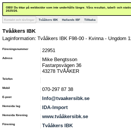
OBS! Du tittar på webbsidor som inte underhålls längre. Våra resultat-, tabell- och stat
2025/26.
Kontakt och tävlingar
Tvååkers IBK
Hallands IBF
Tillbaka
Tvååkers IBK
Laginformation: Tvååkers IBK F98-00 - Kvinna - Ungdom 1
Föreningsnummer
22951
Adress
Mike Bengtsson
Fastarpsvägen 36
43278 TVÅÅKER
Telefon
Mobil
070-297 87 38
E-post
Info@tvaakersibk.se
Hemsida lag
IDA-Import
Hemsida förening
www.tvååkersibk.se
Förening
Tvååkers IBK