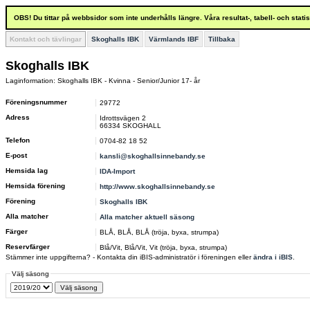
OBS! Du tittar på webbsidor som inte underhålls längre. Våra resultat-, tabell- och stat
Kontakt och tävlingar
Skoghalls IBK
Värmlands IBF
Tillbaka
Skoghalls IBK
Laginformation: Skoghalls IBK - Kvinna - Senior/Junior 17- år
Föreningsnummer
29772
Adress
Idrottsvägen 2
66334 SKOGHALL
Telefon
0704-82 18 52
E-post
kansli@skoghallsinnebandy.se
Hemsida lag
IDA-Import
Hemsida förening
http://www.skoghallsinnebandy.se
Förening
Skoghalls IBK
Alla matcher
Alla matcher aktuell säsong
Färger
BLÅ, BLÅ, BLÅ (tröja, byxa, strumpa)
Reservfärger
Blå/Vit, Blå/Vit, Vit (tröja, byxa, strumpa)
Stämmer inte uppgifterna? - Kontakta din iBIS-administratör i föreningen eller
ändra i iBIS
.
Välj säsong