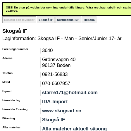
OBS! Du tittar på webbsidor som inte underhålls längre. Våra resultat-, tabell- och stat
2025/26.
Kontakt och tävlingar
Skogså IF
Norrbottens IBF
Tillbaka
Skogså IF
Laginformation: Skogså IF - Man - Senior/Junior 17- år
Föreningsnummer
3640
Adress
Gränsvägen 40
96137 Boden
Telefon
0921-56833
Mobil
070-6607957
E-post
starre171@hotmail.com
Hemsida lag
IDA-Import
Hemsida förening
www.skogsaif.se
Förening
Skogså IF
Alla matcher
Alla matcher aktuell säsong