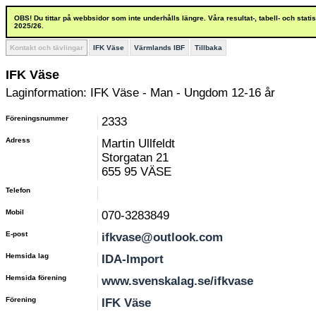
OBS! Du tittar på webbsidor som inte underhålls längre. Våra resultat-, tabell- och stat
2025/26.
Kontakt och tävlingar
IFK Väse
Värmlands IBF
Tillbaka
IFK Väse
Laginformation: IFK Väse - Man - Ungdom 12-16 år
Föreningsnummer
2333
Adress
Martin Ullfeldt
Storgatan 21
655 95 VÄSE
Telefon
Mobil
070-3283849
E-post
ifkvase@outlook.com
Hemsida lag
IDA-Import
Hemsida förening
www.svenskalag.se/ifkvase
Förening
IFK Väse