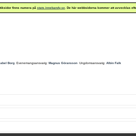
istiksidor finns numera på
stats.innebandy.se
. De här webbsidorna kommer att avvecklas eft
sabel Borg
Evenemangsansvarig:
Magnus Göransson
Ungdomsansvarig:
Albin Falk