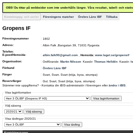
OBS! Du tittar på webbsidor som inte underhålls längre. Våra resultat-, tabell- och stat
Kontaktuppg. och serier
Föreningens matcher
Örebro Läns IBF
Tillbaka
Gropens IF
Föreningsnummer
1802
Adress:
Albin Falk ,Bangatan 39, 71631 Fjugesta
Telefon:
E-post/Hemsida:
albin.falk90@gmail.com
,
Hemsida:
www.laget.se/gropensif
Organisation:
Ordförande:
Martin Nilsson
Kassör:
Thomas Helldén
Kassör:
I
Förbund
Örebro Läns IBF
Färger
Svart, Svart, Svart (tröja, byxa, strumpa)
Reservfärger
Gul, Svart, Svart (tröja, byxa, strumpa)
Stämmer inte uppgifterna? - Kontakta din iBIS-administratör i föreningen eller
ändra i iBIS
.
Visa laginformation
Välj säsong
Visa tävlingar 2020/21
Kontaktpersoner