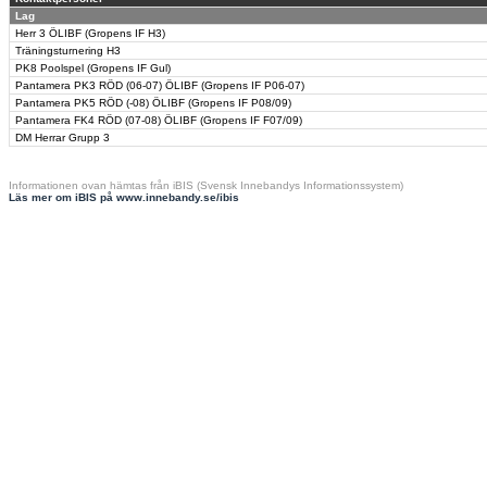
Lag
Herr 3 ÖLIBF (Gropens IF H3)
Träningsturnering H3
PK8 Poolspel (Gropens IF Gul)
Pantamera PK3 RÖD (06-07) ÖLIBF (Gropens IF P06-07)
Pantamera PK5 RÖD (-08) ÖLIBF (Gropens IF P08/09)
Pantamera FK4 RÖD (07-08) ÖLIBF (Gropens IF F07/09)
DM Herrar Grupp 3
Informationen ovan hämtas från iBIS (Svensk Innebandys Informationssystem)
Läs mer om iBIS på www.innebandy.se/ibis