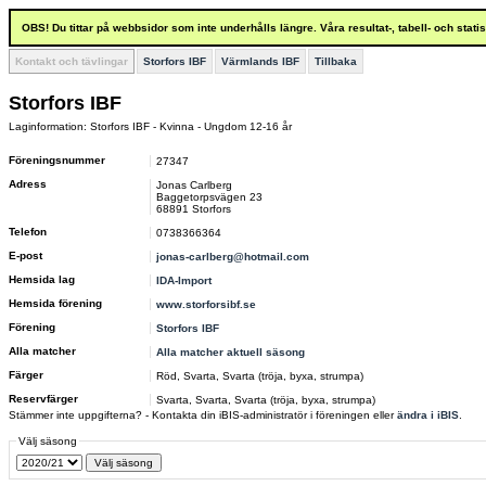
OBS! Du tittar på webbsidor som inte underhålls längre. Våra resultat-, tabell- och stat
Kontakt och tävlingar
Storfors IBF
Värmlands IBF
Tillbaka
Storfors IBF
Laginformation: Storfors IBF - Kvinna - Ungdom 12-16 år
Föreningsnummer
27347
Adress
Jonas Carlberg
Baggetorpsvägen 23
68891 Storfors
Telefon
0738366364
E-post
jonas-carlberg@hotmail.com
Hemsida lag
IDA-Import
Hemsida förening
www.storforsibf.se
Förening
Storfors IBF
Alla matcher
Alla matcher aktuell säsong
Färger
Röd, Svarta, Svarta (tröja, byxa, strumpa)
Reservfärger
Svarta, Svarta, Svarta (tröja, byxa, strumpa)
Stämmer inte uppgifterna? - Kontakta din iBIS-administratör i föreningen eller
ändra i iBIS
.
Välj säsong