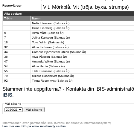
Reservfärger
Vit, Mörkblå, Vit (tröja, byxa, strumpa)
Alla spelare
Tröjnr
Namn
Nellie Hansson (Saknas år)
Hilma Liedberg (Saknas år)
5
Alma Mård (Saknas år)
7
Jelina Karlsson (Saknas år)
18
Tova Wirén (Saknas år)
32
Alma Karlsson (Saknas år)
34
Cornelia Bjärenstam Otzen (Saknas år)
35
Alva Pålsson (Saknas år)
47
Amanda Wiktor (Saknas år)
54
Alma Hedin (Saknas år)
55
Tilda Stensson (Saknas år)
79
Mizella Rosenkvist (Saknas år)
92
Tinna Rosenkvist (Saknas år)
Stämmer inte uppgifterna? - Kontakta din iBIS-administratör
iBIS
.
Välj säsong
Informationen ovan hämtas från iBIS (Svensk Innebandys Informationssystem)
Läs mer om iBIS på www.innebandy.se/ibis