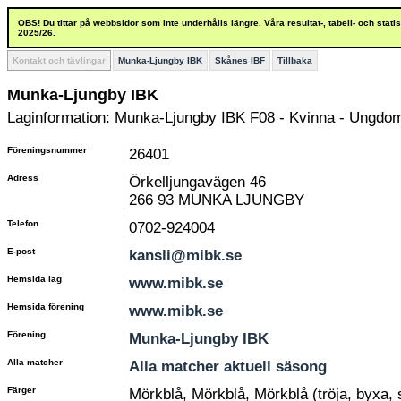
OBS! Du tittar på webbsidor som inte underhålls längre. Våra resultat-, tabell- och stat
2025/26.
Kontakt och tävlingar
Munka-Ljungby IBK
Skånes IBF
Tillbaka
Munka-Ljungby IBK
Laginformation: Munka-Ljungby IBK F08 - Kvinna - Ungdom
Föreningsnummer
26401
Adress
Örkelljungavägen 46
266 93 MUNKA LJUNGBY
Telefon
0702-924004
E-post
kansli@mibk.se
Hemsida lag
www.mibk.se
Hemsida förening
www.mibk.se
Förening
Munka-Ljungby IBK
Alla matcher
Alla matcher aktuell säsong
Färger
Mörkblå, Mörkblå, Mörkblå (tröja, byxa,